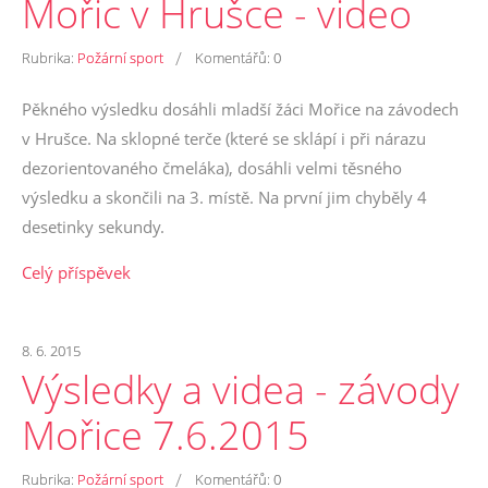
Mořic v Hrušce - video
/
Rubrika:
Požární sport
Komentářů:
0
Pěkného výsledku dosáhli mladší žáci Mořice na závodech
v Hrušce. Na sklopné terče (které se sklápí i při nárazu
dezorientovaného čmeláka), dosáhli velmi těsného
výsledku a skončili na 3. místě. Na první jim chyběly 4
desetinky sekundy.
Celý příspěvek
8. 6. 2015
Výsledky a videa - závody
Mořice 7.6.2015
/
Rubrika:
Požární sport
Komentářů:
0