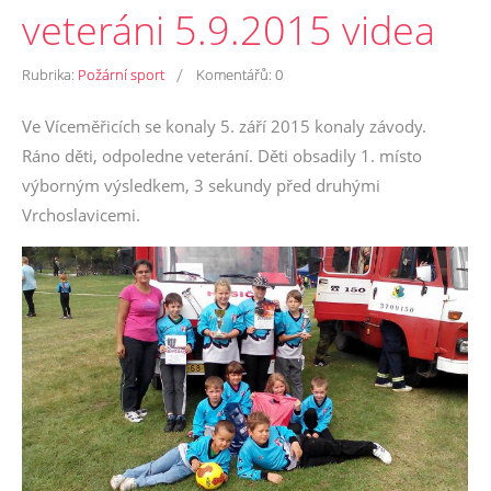
veteráni 5.9.2015 videa
/
Rubrika:
Požární sport
Komentářů:
0
Ve Víceměřicích se konaly 5. září 2015 konaly závody.
Ráno děti, odpoledne veterání. Děti obsadily 1. místo
výborným výsledkem, 3 sekundy před druhými
Vrchoslavicemi.