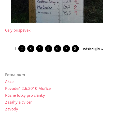
Celý příspěvek
2
3
4
5
6
7
8
1
následující »
Fotoalbum
Akce
Povodeň 2.6.2010 Mořice
Různé fotky pro články
Zásahy a cvičení
Závody