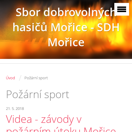
Sbor dobrovolných
hasičů Mořice - SDH
Mořice
/
Úvod
Požární sport
Požární sport
21. 5. 2018
Videa - závody v
požárním útoku Mořice -